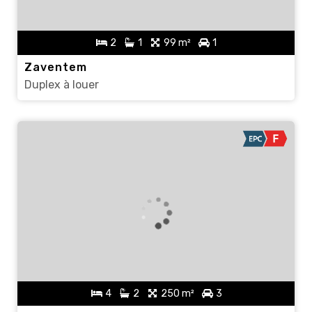
2
1
99 m²
1
Zaventem
Duplex à louer
4
2
250 m²
3