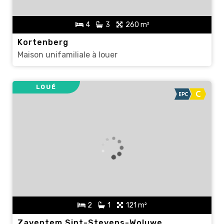
4
3
260 m²
Kortenberg
Maison unifamiliale à louer
LOUÉ
2
1
121 m²
Zaventem Sint-Stevens-Woluwe