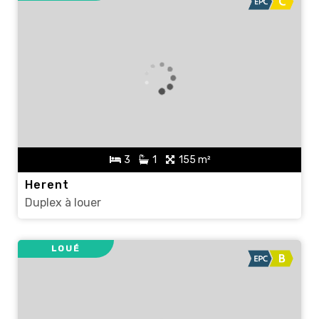
3
1
155 m²
Herent
Duplex à louer
LOUÉ