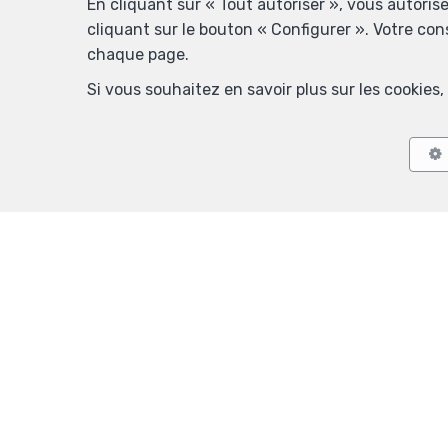
En cliquant sur « Tout autoriser », vous autoris
cliquant sur le bouton « Configurer ». Votre co
chaque page.
Si vous souhaitez en savoir plus sur les cookie
Agent immobilier régisseur agréé IPI sous le numéro 501 014 en Be
1000 Bru
RC professionnelle et cautionnement via AXA Belgium
Conditions généra