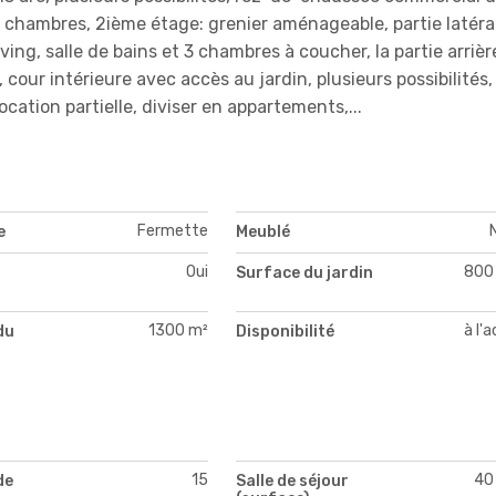
2 chambres, 2ième étage: grenier aménageable, partie latéra
ng, salle de bains et 3 chambres à coucher, la partie arrièr
cour intérieure avec accès au jardin, plusieurs possibilités,
ocation partielle, diviser en appartements,...
Fermette
e
Meublé
Oui
800
Surface du jardin
1300 m²
à l'
du
Disponibilité
15
40
de
Salle de séjour