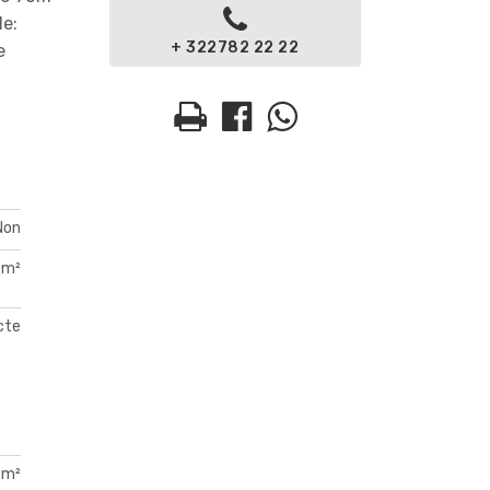
le:
+ 322782 22 22
e
Non
 m²
acte
 m²