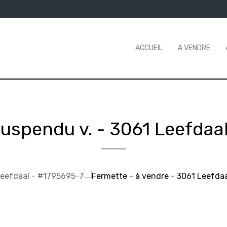
ACCUEIL
A VENDRE
suspendu v.
-
3061 Leefdaa