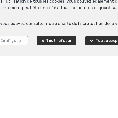
ez l’utilisation de tous les cookies. Vous pouvez également 
nsentement peut être modifié à tout moment en cliquant sur 
s, vous pouvez consulter notre
charte de la protection de la v
Configurer
Tout refuser
Tout accep
Homeselect
Mechelsesteenweg 248
1933 Sterrebeek
—
—
TEL.
+ 322782 22 22
MOB.
0475 70 24 50
info@homeselect.be
—
—
lgique - N° entreprise : TVA BE-0683687672- Instance de contrôle: Ins
xelles (+32 2 505 38 50 - info@ipi.be) - Soumis au
code déontologique 
 SA, Place du Trône 1, 1000 Bruxelles – police n° 730.390.160. Couvert
Banque-carrefour des entreprises : 0683687672
Compte tiers : BE 98 3751 13074393
les d'utilisation du site
—
Charte de la protection de la vie privée
—
Configura