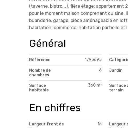
(taverne, bistro,…), 1ière étage: appartement 
pour le moment maison comprenant cuisine, livi
buanderie, garage, pièce aménageable en loft, 
habitation, commerce, habitation partielle et l
Général
1795695
Référence
Catégori
6
Nombre de
Jardin
chambres
360 m²
Surface
Surface 
habitable
terrain
En chiffres
15
Largeur front de
Largeur 