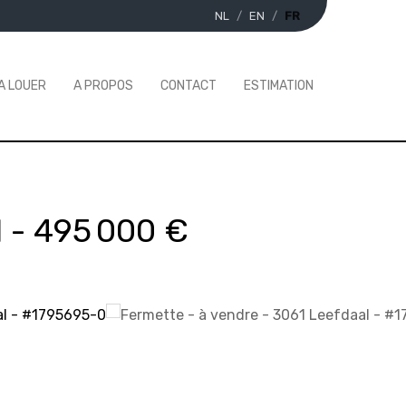
NL
EN
FR
A LOUER
A PROPOS
CONTACT
ESTIMATION
l
-
495 000 €