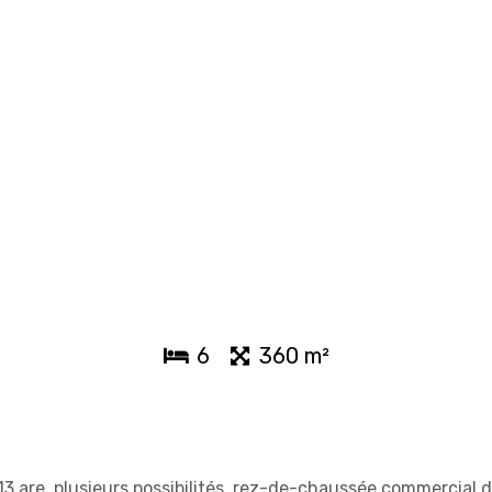
6
360 m²
3 are, plusieurs possibilités, rez-de-chaussée commercial 