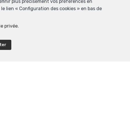
définir plus précisément vos préférences en
le lien « Configuration des cookies » en bas de
ie privée
.
ter
titut professionnel des agents immobiliers, rue du Luxembourg 16B,
de l’ IPI
ure valable pour les activités réalisées en Belgique
tion des cookies