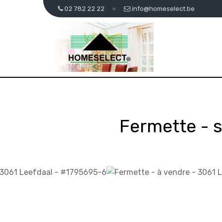
02 782 22 22
info@homeselect.be
Fermette - 