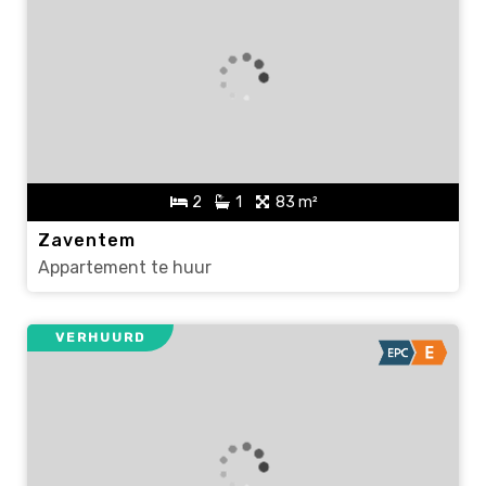
2
1
83 m²
Zaventem
Appartement te huur
VERHUURD