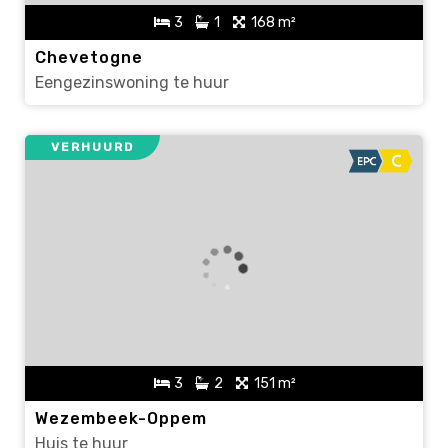
3
1
168 m²
Chevetogne
Eengezinswoning te huur
VERHUURD
3
2
151 m²
Wezembeek-Oppem
Huis te huur