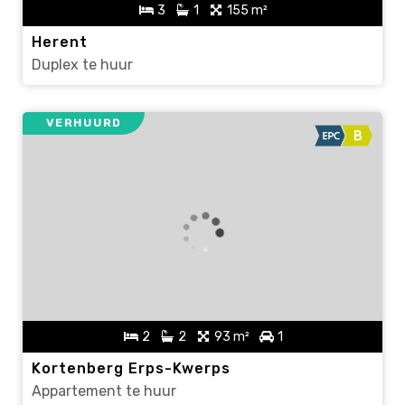
3
1
155 m²
Herent
Duplex te huur
VERHUURD
2
2
93 m²
1
Kortenberg Erps-Kwerps
Appartement te huur