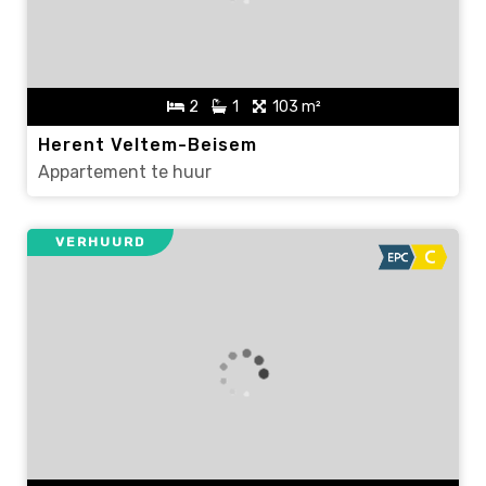
2
1
103 m²
Herent Veltem-Beisem
Appartement te huur
VERHUURD