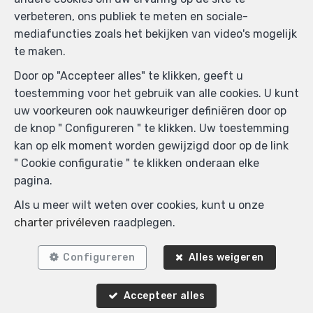
verbeteren, ons publiek te meten en sociale-
mediafuncties zoals het bekijken van video's mogelijk
2
1
te maken.
Kortenberg
Door op "Accepteer alles" te klikken, geeft u
Appartement te huur
toestemming voor het gebruik van alle cookies. U kunt
uw voorkeuren ook nauwkeuriger definiëren door op
de knop " Configureren " te klikken. Uw toestemming
VERHUURD
kan op elk moment worden gewijzigd door op de link
" Cookie configuratie " te klikken onderaan elke
pagina.
Als u meer wilt weten over cookies, kunt u onze
charter privéleven
raadplegen.
Configureren
Alles weigeren
3
1
130 m²
Accepteer alles