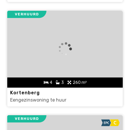
VERHUURD
4
3
260 m²
Kortenberg
Eengezinswoning te huur
VERHUURD