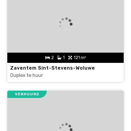
2
1
121 m²
Zaventem Sint-Stevens-Woluwe
Duplex te huur
VERHUURD