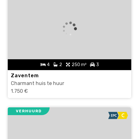
4
2
250 m²
3
Zaventem
Charmant huis te huur
1.750 €
VERHUURD