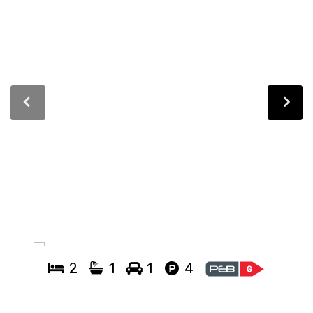
2
1
1
4